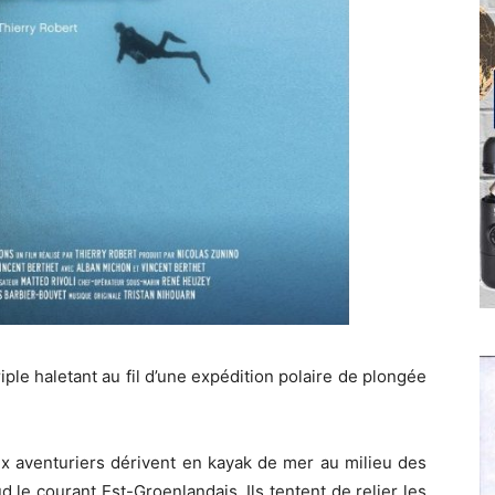
ple haletant au fil d’une expédition polaire de plongée
deux aventuriers dérivent en kayak de mer au milieu des
 le courant Est-Groenlandais. Ils tentent de relier les