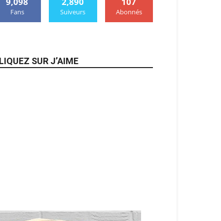
9,098
2,890
107
Fans
Suiveurs
Abonnés
LIQUEZ SUR J’AIME