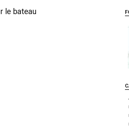
r le bateau
F
C