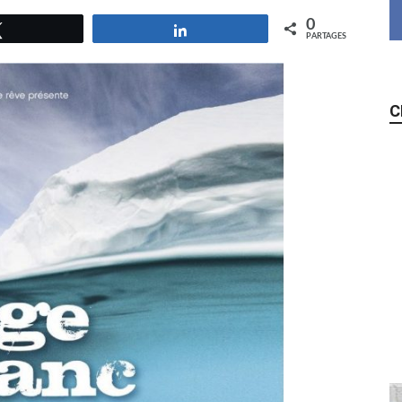
0
Tweetez
Partagez
PARTAGES
C