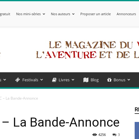
gratuit
Nos mini-séries
Nos auteurs
Proposer un article
Annonceurs
s
Festivals
Livres
Blog
Bonus
C – La Bande-Annonce
R
 – La Bande-Annonce
4256
3