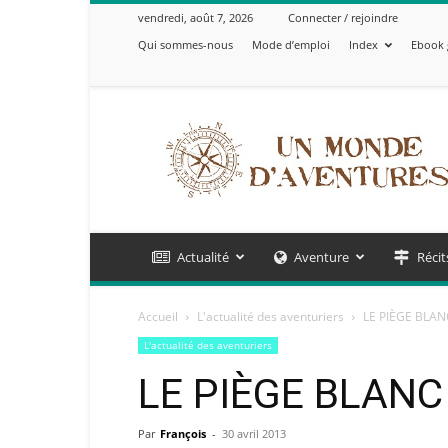
vendredi, août 7, 2026
Connecter / rejoindre
Qui sommes-nous
Mode d’emploi
Index
Ebook 
Un
Monde
d'Aventures
Actualité
Aventure
Récit
Accueil
L'actualité des aventuriers
LE PIÈGE BLAN
L'actualité des aventuriers
LE PIÈGE BLANC
Par
François
-
30 avril 2013