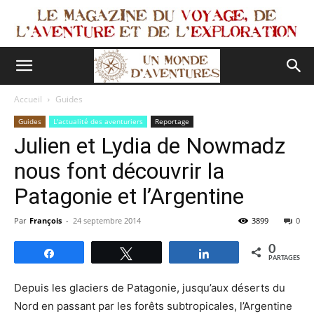
Accueil
Guides
Guides
L'actualité des aventuriers
Reportage
Julien et Lydia de Nowmadz
nous font découvrir la
Patagonie et l’Argentine
Par
François
-
24 septembre 2014
3899
0
0
Partagez
Tweetez
Partagez
PARTAGES
Depuis les glaciers de Patagonie, jusqu’aux déserts du
Nord en passant par les forêts subtropicales, l’Argentine