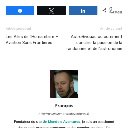
0
Partagez
Tweetez
Partagez
PARTAGES
Article précédent
Article suivant
Les Ailes de l’Humanitaire –
AstroBivouac ou comment
Aviation Sans Frontières
concilier la passion de la
randonnée et de l’astronomie
François
http://www.unmondedaventures.fr
Fondateur du site
Un Monde d'Aventures
, je suis un passionné
des grands espaces sauvages et des mondes polaires. J'ai