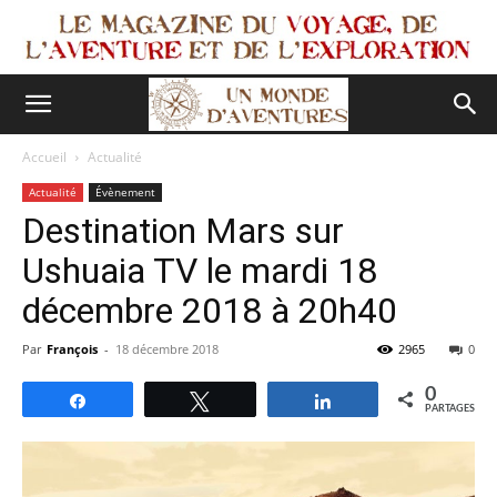
Accueil
Actualité
Actualité
Évènement
Destination Mars sur
Ushuaia TV le mardi 18
décembre 2018 à 20h40
Par
François
-
18 décembre 2018
2965
0
0
Partagez
Tweetez
Partagez
PARTAGES