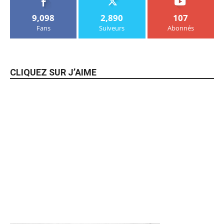
9,098
2,890
107
Fans
Suiveurs
Abonnés
CLIQUEZ SUR J’AIME