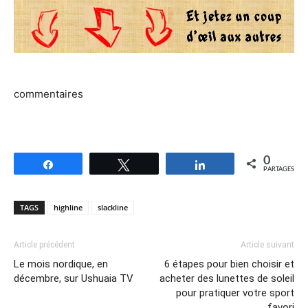
commentaires
0
Partagez
Tweetez
Partagez
PARTAGES
TAGS
highline
slackline
Article précédent
Article suivant
Le mois nordique, en
6 étapes pour bien choisir et
décembre, sur Ushuaia TV
acheter des lunettes de soleil
pour pratiquer votre sport
favori