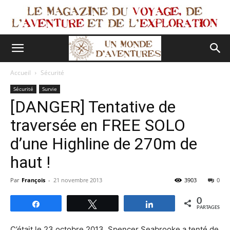
Accueil
Sécurité
Sécurité
Survie
[DANGER] Tentative de
traversée en FREE SOLO
d’une Highline de 270m de
haut !
Par
François
-
21 novembre 2013
3903
0
0
Partagez
Tweetez
Partagez
PARTAGES
C’était le 23 octobre 2013. Spencer Seabrooke a tenté de