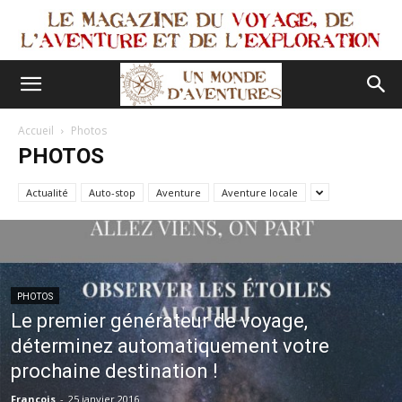
Accueil
Photos
PHOTOS
Actualité
Auto-stop
Aventure
Aventure locale
PHOTOS
Le premier générateur de voyage,
déterminez automatiquement votre
prochaine destination !
François
-
25 janvier 2016