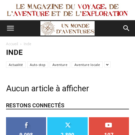
Accueil
Inde
INDE
Actualité
Auto-stop
Aventure
Aventure locale
Aucun article à afficher
RESTONS CONNECTÉS
9,098
2,890
107