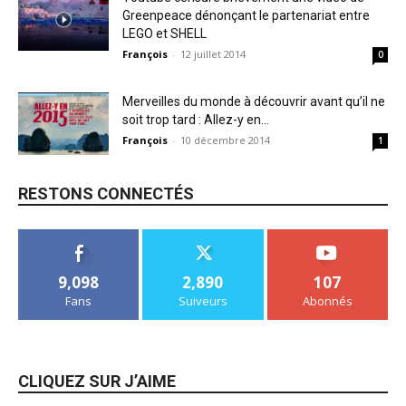
Greenpeace dénonçant le partenariat entre
LEGO et SHELL
François
-
12 juillet 2014
0
Merveilles du monde à découvrir avant qu’il ne
soit trop tard : Allez-y en...
François
-
10 décembre 2014
1
RESTONS CONNECTÉS
9,098
2,890
107
Fans
Suiveurs
Abonnés
CLIQUEZ SUR J’AIME