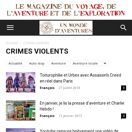
Accueil
Crimes violents
CRIMES VIOLENTS
Actualité
Auto-stop
Aventure
Aventure locale
Toiturophilie et Urbex avec Assassin’s Creed
en réel dans Paris
François
-
27 juillet 2014
0
En janvier, je lis la presse d’aventure et Charlie
Hebdo !
François
-
13 janvier 2015
0
Youtube censure brièvement une vidéo de