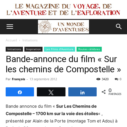
Accueil
Initiations
Initiations
Inspiration
Les Films d'Aventure
Routes célèbres
Bande-annonce du film « Sur
les chemins de Compostelle »
Par
François
-
13 septembre 2012
3420
0
0
Partagez
Tweetez
Partagez
PARTAGES
Bande annonce du film «
Sur Les Chemins de
Compostelle – 1700 km sur la voie des étoiles
« ,
présenté par Alain de la Porte (montage Tom et Adou) à