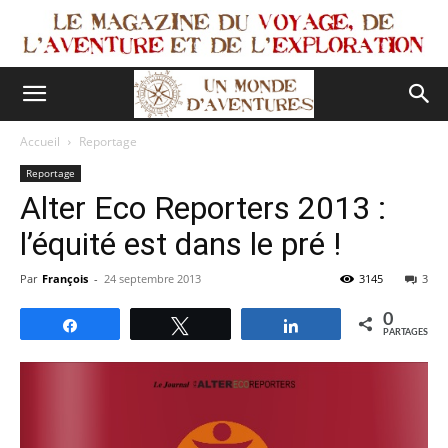
Accueil
Reportage
Reportage
Alter Eco Reporters 2013 :
l’équité est dans le pré !
Par
François
-
24 septembre 2013
3145
3
0
Partagez
Tweetez
Partagez
PARTAGES