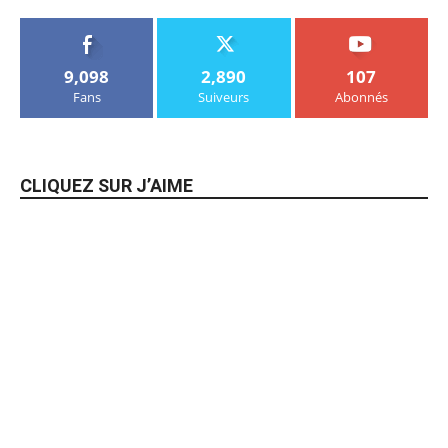
9,098
2,890
107
Fans
Suiveurs
Abonnés
CLIQUEZ SUR J’AIME