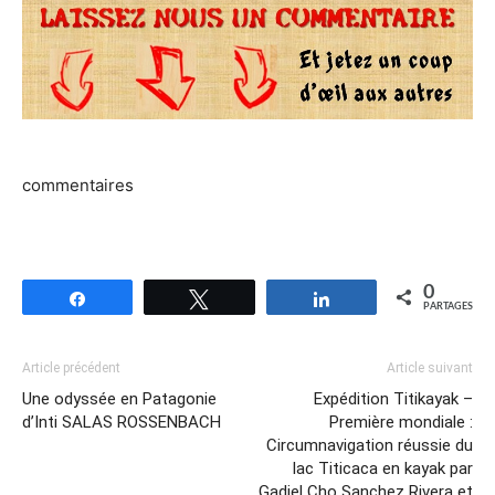
commentaires
0
Partagez
Tweetez
Partagez
PARTAGES
Article précédent
Article suivant
Une odyssée en Patagonie
Expédition Titikayak –
d’Inti SALAS ROSSENBACH
Première mondiale :
Circumnavigation réussie du
lac Titicaca en kayak par
Gadiel Cho Sanchez Rivera et