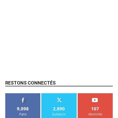
RESTONS CONNECTÉS
9,098
2,890
107
Fans
Suiveurs
Abonnés