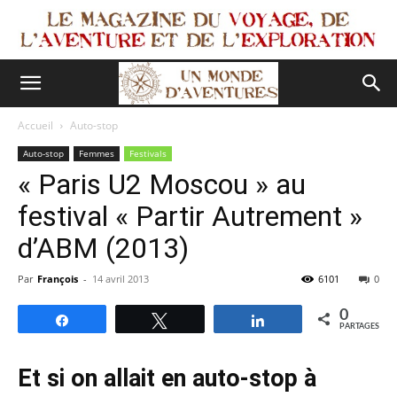
Accueil
Auto-stop
Auto-stop
Femmes
Festivals
« Paris U2 Moscou » au
festival « Partir Autrement »
d’ABM (2013)
Par
François
-
14 avril 2013
6101
0
0
Partagez
Tweetez
Partagez
PARTAGES
Et si on allait en auto-stop à