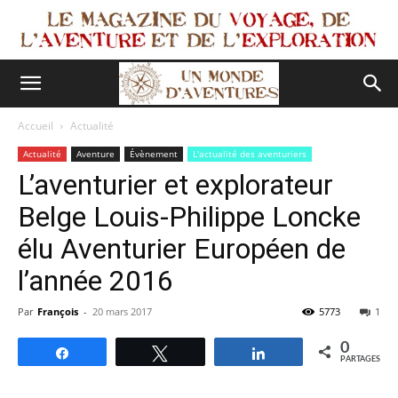
Accueil
Actualité
Actualité
Aventure
Évènement
L'actualité des aventuriers
L’aventurier et explorateur
Belge Louis-Philippe Loncke
élu Aventurier Européen de
l’année 2016
Par
François
-
20 mars 2017
5773
1
0
Partagez
Tweetez
Partagez
PARTAGES