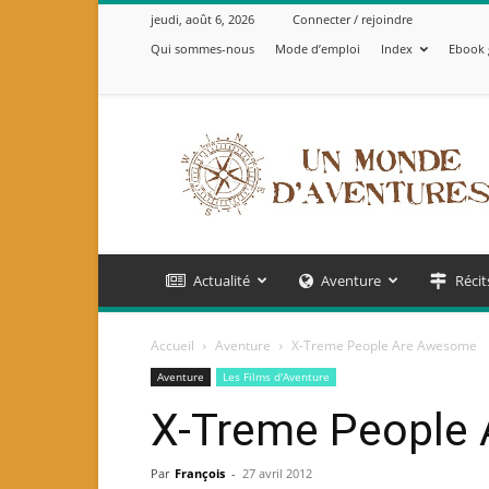
jeudi, août 6, 2026
Connecter / rejoindre
Qui sommes-nous
Mode d’emploi
Index
Ebook 
Un
Monde
d'Aventures
Actualité
Aventure
Récit
Accueil
Aventure
X-Treme People Are Awesome
Aventure
Les Films d'Aventure
X-Treme People
Par
François
-
27 avril 2012