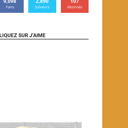
9,098
2,890
107
Fans
Suiveurs
Abonnés
LIQUEZ SUR J’AIME