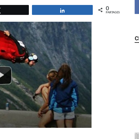
0
Tweetez
Partagez
PARTAGES
C