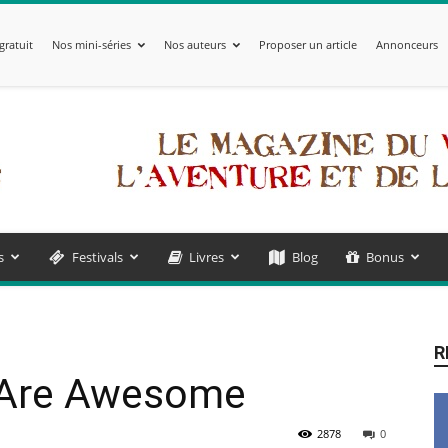
gratuit
Nos mini-séries
Nos auteurs
Proposer un article
Annonceurs
s
Festivals
Livres
Blog
Bonus
R
 Are Awesome
2878
0