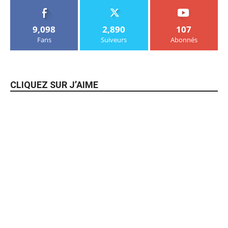
9,098
2,890
107
Fans
Suiveurs
Abonnés
CLIQUEZ SUR J’AIME