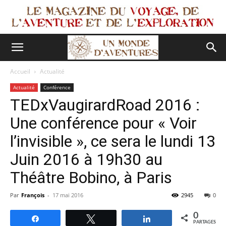
Accueil
Actualité
Actualité
Conférence
TEDxVaugirardRoad 2016 :
Une conférence pour « Voir
l’invisible », ce sera le lundi 13
Juin 2016 à 19h30 au
Théâtre Bobino, à Paris
Par
François
-
17 mai 2016
2945
0
0
Partagez
Tweetez
Partagez
PARTAGES