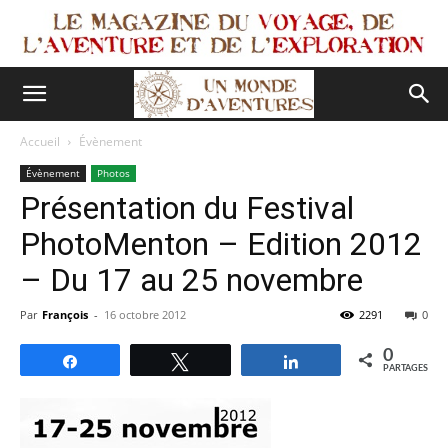
Accueil
Évènement
Évènement
Photos
Présentation du Festival
PhotoMenton – Edition 2012
– Du 17 au 25 novembre
Par
François
-
16 octobre 2012
2291
0
0
Partagez
Tweetez
Partagez
PARTAGES