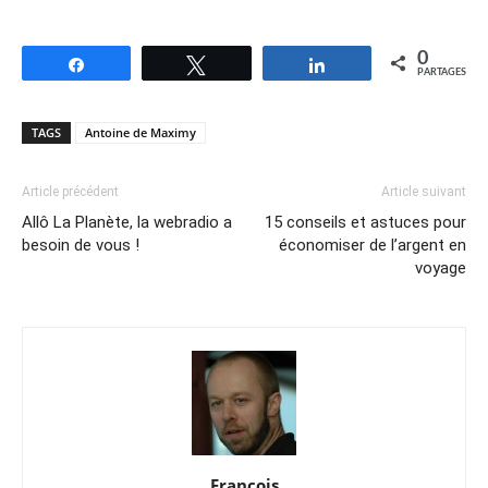
0
Partagez
Tweetez
Partagez
PARTAGES
TAGS
Antoine de Maximy
Article précédent
Article suivant
Allô La Planète, la webradio a
15 conseils et astuces pour
besoin de vous !
économiser de l’argent en
voyage
François