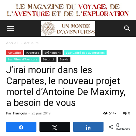
Accueil
Actualité
Actualité
Aventure
Évènement
L'actualité des aventuriers
Les Films d'Aventure
Sécurité
Survie
J’irai mourir dans les
Carpates, le nouveau projet
mortel d’Antoine De Maximy,
a besoin de vous
Par
François
-
23 juin 2019
5147
0
0
Partagez
Tweetez
Partagez
PARTAGES