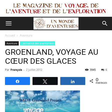
Accueil
Aventure
Aventure
L'actualité des aventuriers
GROENLAND, VOYAGE AU
CŒUR DES GLACES
Par
François
-
2 juillet 2012
3945
6
0
Partagez
Tweetez
Partagez
PARTAGES