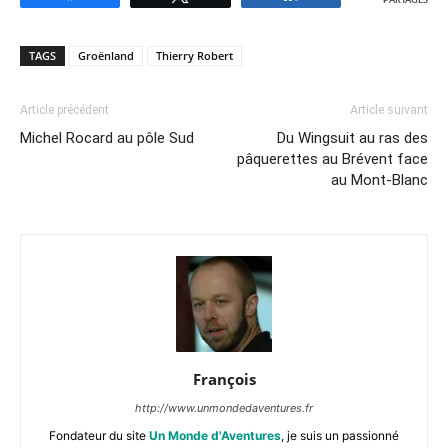
PARTAGES
TAGS
Groënland
Thierry Robert
Article précédent
Article suivant
Michel Rocard au pôle Sud
Du Wingsuit au ras des
pâquerettes au Brévent face
au Mont-Blanc
François
http://www.unmondedaventures.fr
Fondateur du site
Un Monde d'Aventures
, je suis un passionné