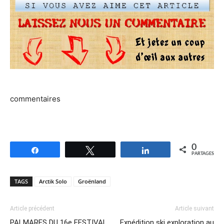
commentaires
0
Partagez
Tweetez
Partagez
PARTAGES
TAGS
Arctik Solo
Groënland
Article précédent
Article suivant
PALMARES DU 16e FESTIVAL
Expédition ski exploration au