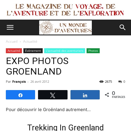
Accueil
Actualité
Actualité
Évènement
L'actualité des aventuriers
Photos
EXPO PHOTOS
GROENLAND
Par
François
-
26 avril 2012
2675
0
0
Partagez
Tweetez
Partagez
PARTAGES
Pour découvrir le Groënland autrement…
Trekking In Greenland