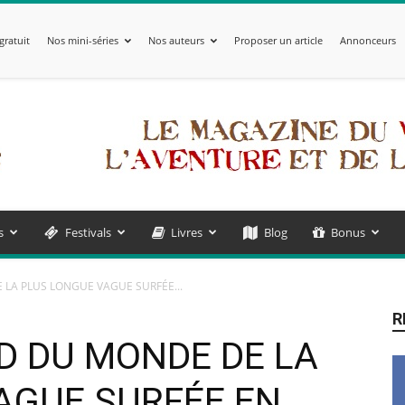
gratuit
Nos mini-séries
Nos auteurs
Proposer un article
Annonceurs
s
Festivals
Livres
Blog
Bonus
 LA PLUS LONGUE VAGUE SURFÉE...
R
RD DU MONDE DE LA
AGUE SURFÉE EN