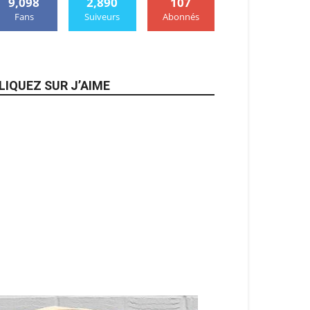
9,098
2,890
107
Fans
Suiveurs
Abonnés
LIQUEZ SUR J’AIME