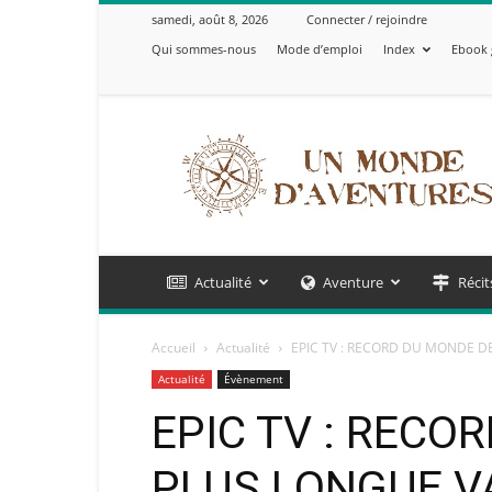
samedi, août 8, 2026
Connecter / rejoindre
Qui sommes-nous
Mode d’emploi
Index
Ebook 
Un
Monde
d'Aventures
Actualité
Aventure
Récit
Accueil
Actualité
EPIC TV : RECORD DU MONDE DE
Actualité
Évènement
EPIC TV : RECO
PLUS LONGUE V