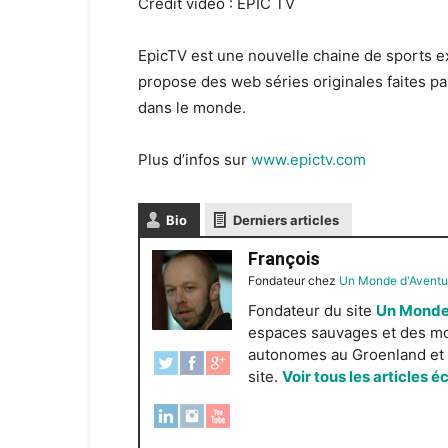
Crédit vidéo : EPIC TV
EpicTV est une nouvelle chaine de sports e
propose des web séries originales faites par
dans le monde.
Plus d’infos sur
www.epictv.com
Bio
Derniers articles
François
Fondateur
chez
Un Monde d'Aventu
Fondateur du site
Un Monde
espaces sauvages et des mond
autonomes au Groenland et e
site.
Voir tous les articles é