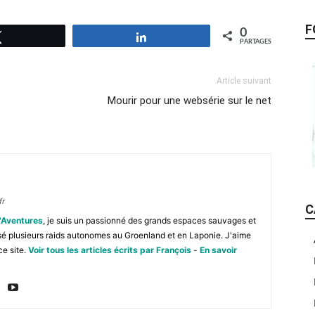
F
0
Tweetez
Partagez
PARTAGES
Article suivant
Mourir pour une websérie sur le net
fr
C
'Aventures
, je suis un passionné des grands espaces sauvages et
isé plusieurs raids autonomes au Groenland et en Laponie. J'aime
ce site.
Voir tous les articles écrits par François
-
En savoir