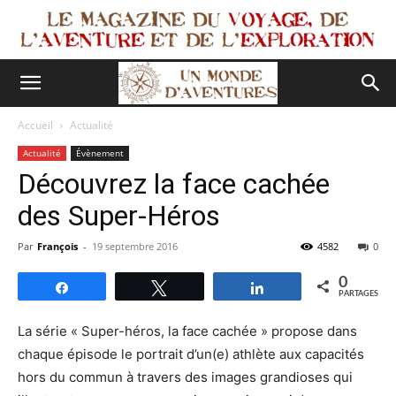
Accueil
Actualité
Actualité
Évènement
Découvrez la face cachée
des Super-Héros
Par
François
-
19 septembre 2016
4582
0
0
Partagez
Tweetez
Partagez
PARTAGES
La série « Super-héros, la face cachée » propose dans
chaque épisode le portrait d’un(e) athlète aux capacités
hors du commun à travers des images grandioses qui