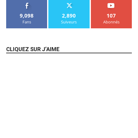
9,098
2,890
107
Fans
Suiveurs
Abonnés
CLIQUEZ SUR J’AIME