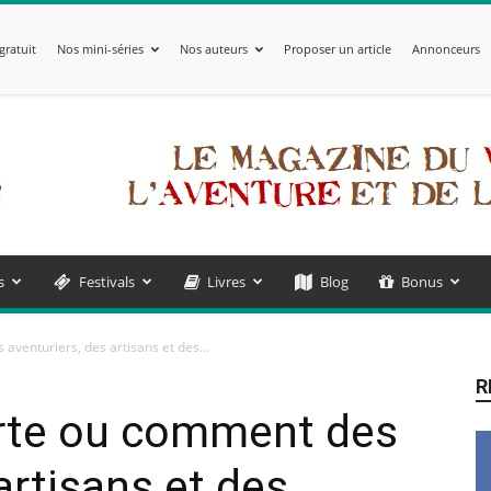
gratuit
Nos mini-séries
Nos auteurs
Proposer un article
Annonceurs
s
Festivals
Livres
Blog
Bonus
aventuriers, des artisans et des...
R
arte ou comment des
artisans et des