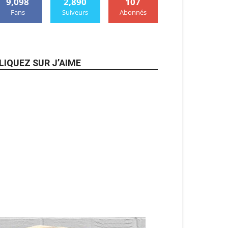
9,098
2,890
107
Fans
Suiveurs
Abonnés
LIQUEZ SUR J’AIME