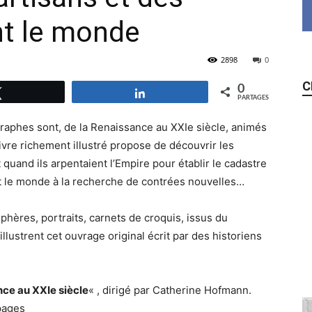
nt le monde
2898
0
C
0
Tweetez
Partagez
PARTAGES
graphes sont, de la Renaissance au XXIe siècle, animés
ivre richement illustré propose de découvrir les
quand ils arpentaient l’Empire pour établir le cadastre
t le monde à la recherche de contrées nouvelles…
hères, portraits, carnets de croquis, issus du
llustrent cet ouvrage original écrit par des historiens
ce au XXIe siècle
« , dirigé par Catherine Hofmann.
pages