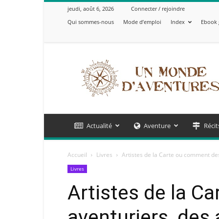
jeudi, août 6, 2026
Connecter / rejoindre
Qui sommes-nous
Mode d’emploi
Index
Ebook 
Un
Monde
d'Aventures
Actualité
Aventure
Récit
Accueil
Livres
Artistes de la Carte ou comment des 
Livres
Artistes de la C
aventuriers, des 