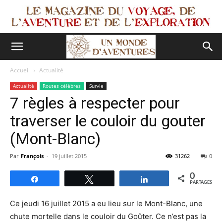
Accueil
Actualité
Actualité
Routes célèbres
Survie
7 règles à respecter pour
traverser le couloir du gouter
(Mont-Blanc)
Par
François
-
19 juillet 2015
31262
0
0
Partagez
Tweetez
Partagez
PARTAGES
Ce jeudi 16 juillet 2015 a eu lieu sur le Mont-Blanc, une
chute mortelle dans le couloir du Goûter. Ce n’est pas la