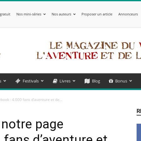
gratuit
Nos mini-séries
Nos auteurs
Proposer un article
Annonceurs
s
Festivals
Livres
Blog
Bonus
ook : 4.000 fans d’aventure et de...
R
 notre page
 fans d’aventure et