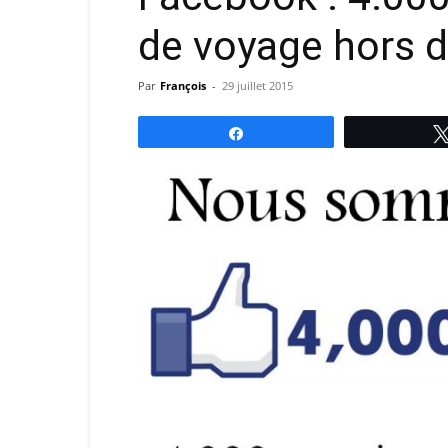
de voyage hors d
Par
François
-
29 juillet 2015
Partagez