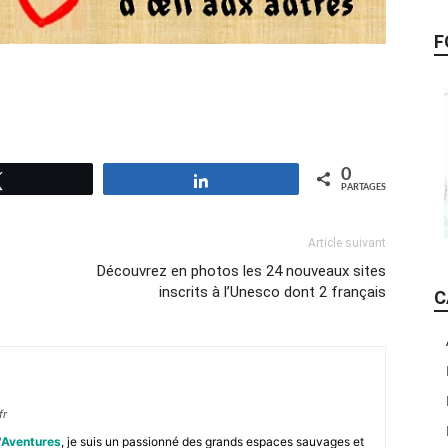
F
0
Tweetez
Partagez
PARTAGES
Article suivant
Découvrez en photos les 24 nouveaux sites
inscrits à l’Unesco dont 2 français
C
fr
'Aventures
, je suis un passionné des grands espaces sauvages et