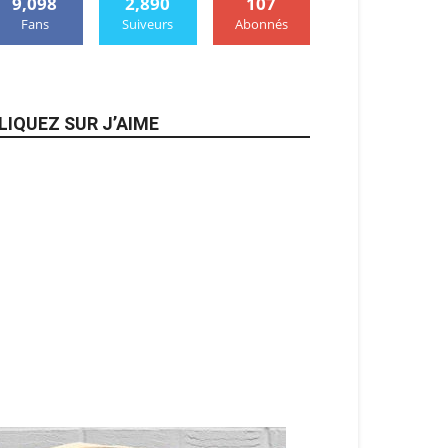
9,098
2,890
107
Fans
Suiveurs
Abonnés
LIQUEZ SUR J’AIME