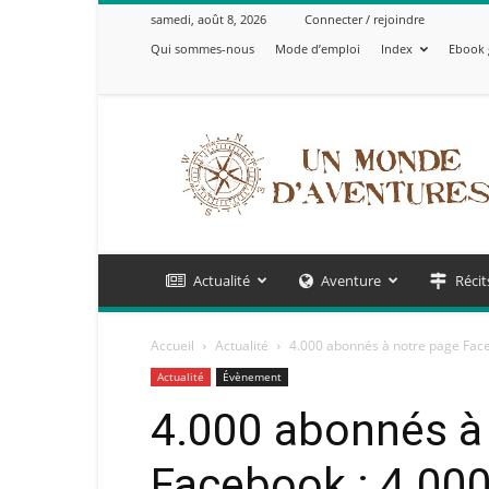
samedi, août 8, 2026
Connecter / rejoindre
Qui sommes-nous
Mode d’emploi
Index
Ebook 
Un
Monde
d'Aventures
Actualité
Aventure
Récit
Accueil
Actualité
4.000 abonnés à notre page Faceb
Actualité
Évènement
4.000 abonnés à
Facebook : 4.000