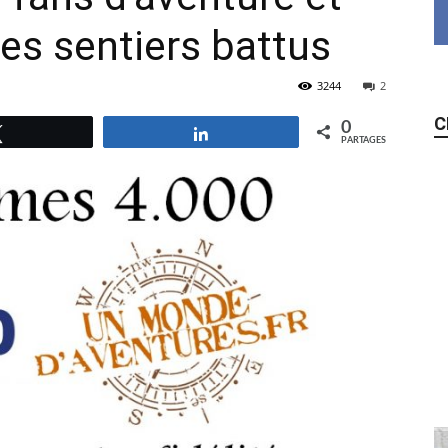
es sentiers battus
3244
2
C
0
Tweetez
Partagez
PARTAGES