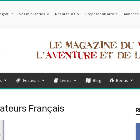
 gratuit
Nos mini-séries
Nos auteurs
Proposer un article
Annonceu
s
Festivals
Livres
Blog
Bonus
rateurs Français
R