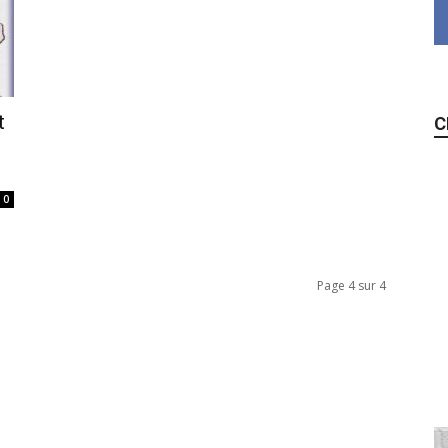
t
C
0
Page 4 sur 4