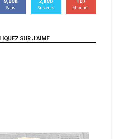
9,098
2,890
107
Fans
Suiveurs
Abonnés
LIQUEZ SUR J’AIME