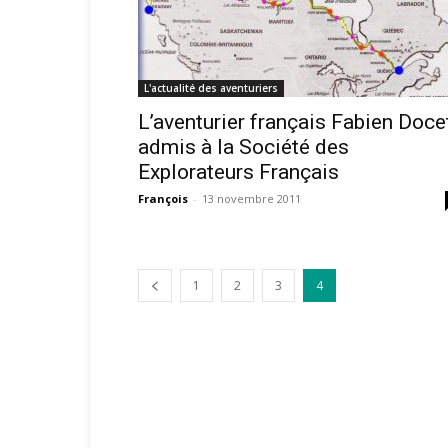
L'actualité des aventuriers
L’aventurier français Fabien Doce
admis à la Société des
Explorateurs Français
François
-
13 novembre 2011
1
2
3
4