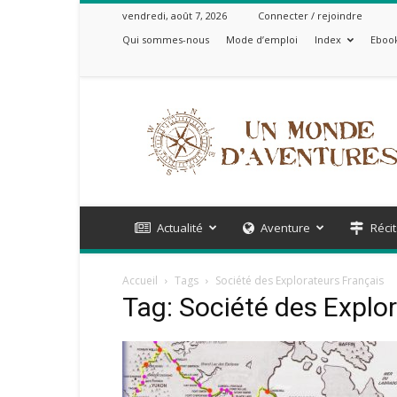
vendredi, août 7, 2026
Connecter / rejoindre
Qui sommes-nous
Mode d’emploi
Index
Ebook
Un
Monde
d'Aventures
Actualité
Aventure
Récit
Accueil
Tags
Société des Explorateurs Français
Tag: Société des Explo