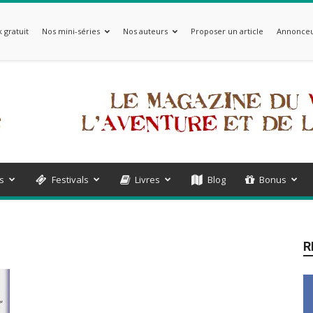
 gratuit
Nos mini-séries
Nos auteurs
Proposer un article
Annonceu
s
Festivals
Livres
Blog
Bonus
R