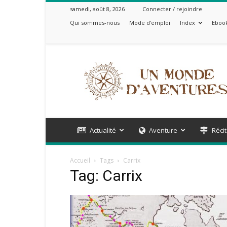
samedi, août 8, 2026
Connecter / rejoindre
Qui sommes-nous
Mode d’emploi
Index
Ebook
Un
Monde
d'Aventures
Actualité
Aventure
Récit
Accueil
Tags
Carrix
Tag: Carrix