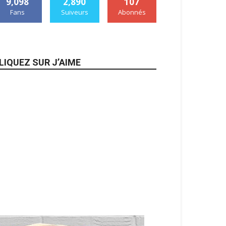
9,098
2,890
107
Fans
Suiveurs
Abonnés
LIQUEZ SUR J’AIME