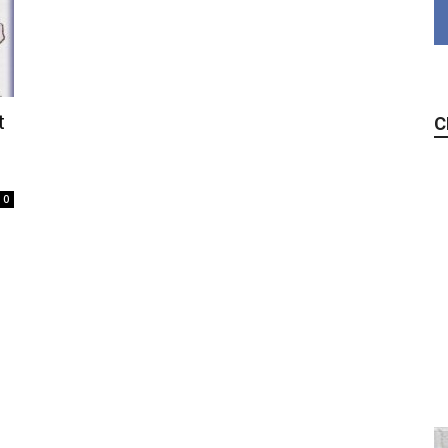
t
C
0