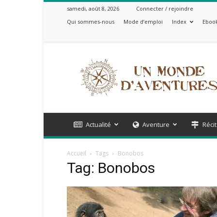
samedi, août 8, 2026
Connecter / rejoindre
Qui sommes-nous
Mode d’emploi
Index
Ebook
Un
Monde
d'Aventures
Actualité
Aventure
Récit
Accueil
Tags
Bonobos
Tag: Bonobos