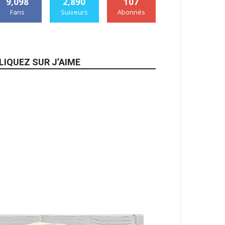
9,098
2,890
107
Fans
Suiveurs
Abonnés
LIQUEZ SUR J’AIME