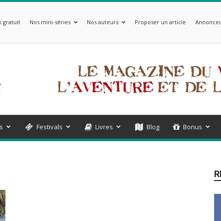
 gratuit
Nos mini-séries
Nos auteurs
Proposer un article
Annonceu
s
Festivals
Livres
Blog
Bonus
R