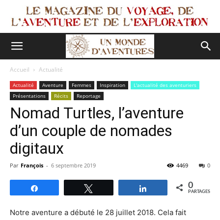
Accueil
Actualité
Actualité
Aventure
Femmes
Inspiration
L'actualité des aventuriers
Présentations
Récits
Reportage
Nomad Turtles, l’aventure
d’un couple de nomades
digitaux
Par
François
-
6 septembre 2019
4469
0
0
Partagez
Tweetez
Partagez
PARTAGES
Notre aventure a débuté le 28 juillet 2018. Cela fait