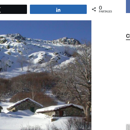
0
Tweetez
Partagez
PARTAGES
C