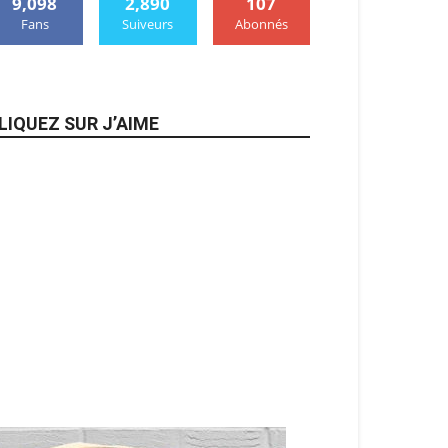
9,098
2,890
107
Fans
Suiveurs
Abonnés
LIQUEZ SUR J’AIME