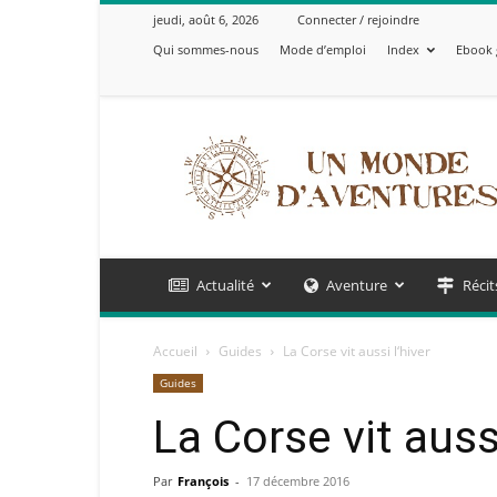
jeudi, août 6, 2026
Connecter / rejoindre
Qui sommes-nous
Mode d’emploi
Index
Ebook 
Un
Monde
d'Aventures
Actualité
Aventure
Récit
Accueil
Guides
La Corse vit aussi l‘hiver
Guides
La Corse vit aussi
Par
François
-
17 décembre 2016