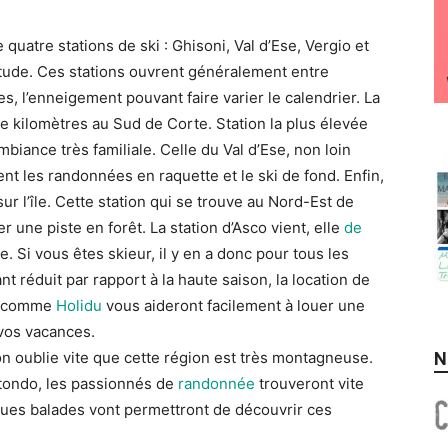
uatre stations de ski : Ghisoni, Val d’Ese, Vergio et
tude. Ces stations ouvrent généralement entre
es, l’enneigement pouvant faire varier le calendrier. La
de kilomètres au Sud de Corte. Station la plus élevée
biance très familiale. Celle du Val d’Ese, non loin
ment les randonnées en raquette et le ski de fond. Enfin,
sur l’île. Cette station qui se trouve au Nord-Est de
 une piste en forêt. La station d’Asco vient, elle
de
 Si vous êtes skieur, il y en a donc pour tous les
t réduit par rapport à la haute saison, la location de
es comme
Holidu
vous aideront facilement à louer une
 vos vacances.
N
on oublie vite que cette région est très montagneuse.
tondo, les passionnés de
randonnée
trouveront vite
gues balades vont permettront de découvrir ces