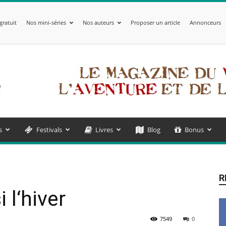
gratuit
Nos mini-séries
Nos auteurs
Proposer un article
Annonceurs
s
Festivals
Livres
Blog
Bonus
R
 l‘hiver
7549
0