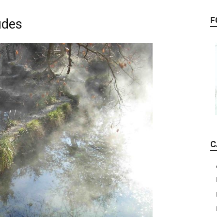
F
udes
C